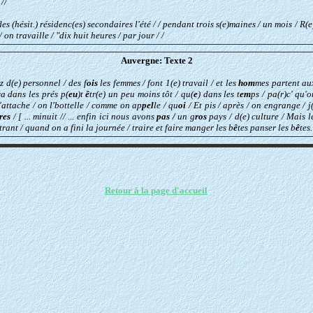
//
s (hésit.) résidenc(es) secondaires l'été / / pendant trois s(e)maines / un mois / R(e)
 on travaille / "dix huit heures / par jour / /
Auvergne: Texte 2
z d(e) personnel / des f
ois
les femmes / font 1(e) travail / et les
hom
mes partent au
va dans les prés p(
eu
)t
ê
tr(e) un peu moins tôt / qu(
e
) dans les t
em
ps / pa(r)c' qu'
 l'attache / on l'bottelle / comme on ap
pel
le / qu
oi
/ Et pis / après / on engrange / 
res
/ [ ... minuit // ... enfin ici nous avons
pas /
un
g
ros
pays / d(e) culture / Mais le
entrant / quand on a fini la journée / traire et faire manger les b
ê
tes
panser les b
ê
tes.
Retour à la page d'accueil