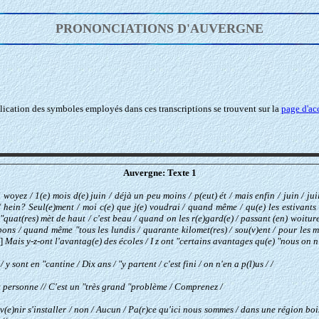
PRONONCIATIONS D'AUVERGNE
plication des symboles employés dans ces transcriptions se trouvent sur la
page d'ac
Auvergne: Texte 1
 ici woyez / 1(e) mois d(e) juin / déjà un peu moins / p(eut) ét / mais enfin / juin / 
/ / hein? Seul(e)ment / moi c(e) que j(e) voudrai / quand même / qu(e) les estivants 
"quat(res) mèt de haut / c'est beau / quand on les r(e)gard(e) / passant (en) woiture /
apons / quand même "tous les lundis / quarante kilomet(res) / sou(v)ent / pour les m(
. ]
Mais
y-z-ont l'avantag(e) des écoles / I z ont "certains avantages qu(e) "nous on n'
 y sont en "cantine / Dix ans / "y partent / c'est fini / on n'en a p(l)us / /
ont personne // C'est un "très grand "problème / Comprenez /
v(e)nir s'installer / non / Aucun / Pa(r)ce qu'ici nous sommes / dans une région bois