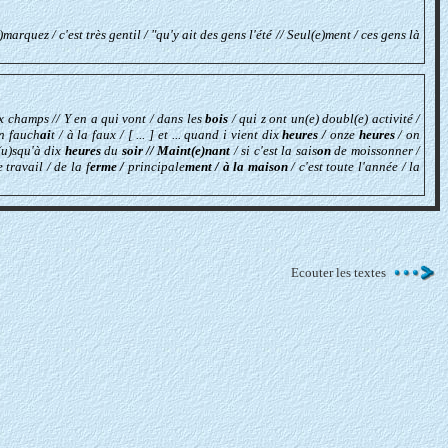
marquez / c'est très gentil / "qu'y ait des gens l'été // Seul(e)ment / ces gens là
x champs // Y en a qui vont / dans les
bois
/ qui z ont un(e) doubl(e) activité /
on fauch
ai
t / à la faux / [ ... ] et ... quand i vient dix
heures /
onze
heures
/ on
j(u)squ'à dix
heures
du
soir // Maint(e)nant
/ si c'est la sais
on
de moissonner /
 travail / de la f
erme /
principale
ment / à la maison
/ c'est toute l'année / la
Ecouter les textes