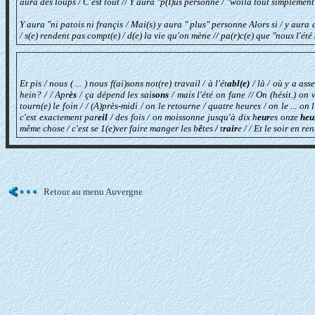
aura des loups / C'est tout // Y aura "p(I)us personne / "woilà tout simplement 
Y aura "ni patois ni françis / Mai(s) y aura " plus" personne Alors si / y aura de
/ s(e) rendent pas compt(e) / d(e) la vie qu'on mène // pa(r)c(e) que "nous l'été /
Et pis / nous ( ... ) nous f(ai)sons not(re) travail / à l'ét
abl(e)
/ là / où y a asse
hein? / / Apr
ès
/ ça dépend les sai
sons
/ mais l'été on fane // On (hésit.) on 
tourn(e) le foin / / (A)près-midi / on le retourne / quatre heures / on le ... on
c'est exactement par
eil
/ des fois / on moissonne jusqu'à dix h
eur
es onze
heu
même chose / c'est se 1(e)ver faire manger les b
ê
tes
/
t
rair
e
/ / Et le soir en r
Retour au menu Auvergne