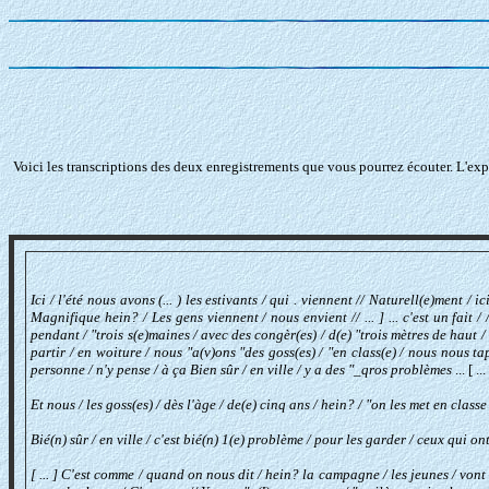
Voici les transcriptions des deux enregistrements que vous pourrez écouter. L'ex
Ici / l'été nous avons (... ) les estivants / qui . viennent // Naturell(e)ment /
Magnifique hein? / Les gens viennent / nous envient // ... ] ... c'est un fait 
pendant / "trois s(e)maines / avec des congèr(es) / d(e) "trois mètres de haut / 
partir / en woiture / nous "a(v)ons "des goss(es) / "en class(e) / nous nous t
personne / n'y pense / à ça Bien sûr / en ville / y a des "_qros problèmes
... [ ..
Et nous / les goss(es) / dès l'àge / de(e) cinq ans / hein? / "on les met en classe /
Bié(n) sûr / en ville / c'est bié(n) 1(e) problème / pour les garder / ceux qui 
[ ... ] C'est comme / quand on nous dit / hein? la campagne / les jeunes / vont 