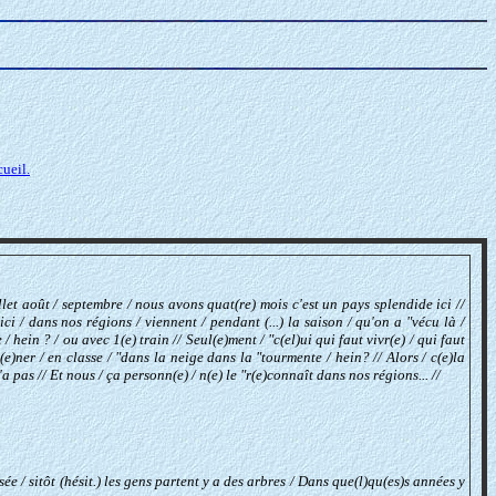
cueil.
juillet août / septembre / nous avons quat(re) mois c'est un pays splendide ici //
ici / dans nos régions / viennent / pendant (...) la saison / qu'on a "vécu là /
 hein ? / ou avec 1(e) train // Seul(e)ment / "c(el)ui qui faut vivr(e) / qui faut
e)ner / en classe / "dans la neige dans la "tourmente / hein? // Alors / c(e)la
a pas // Et nous / ça personn(e) / n(e) le "r(e)connaît dans nos régions... //
ée / sitôt (hésit.) les gens partent y a des arbres / Dans que(l)qu(es)s années y