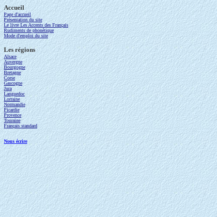
Accueil
Page d'accueil
Présentation du site
Le livre Les Accents des Français
Rudiments de phonétique
Mode d'emploi du site
Les régions
Alsace
Auvergne
Bourgogne
Bretagne
Corse
Gascogne
Jura
Languedoc
Lorraine
Normandie
Picardie
Provence
Touraine
Français standard
Nous écrire