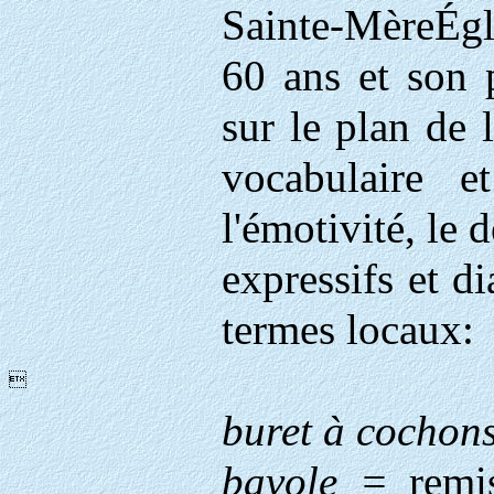
Sainte-MèreÉglis
60 ans et son 
sur le plan de 
vocabulaire 
l'émotivité, le 
expressifs et d
termes locaux:

buret à cochon
bavole =
remi