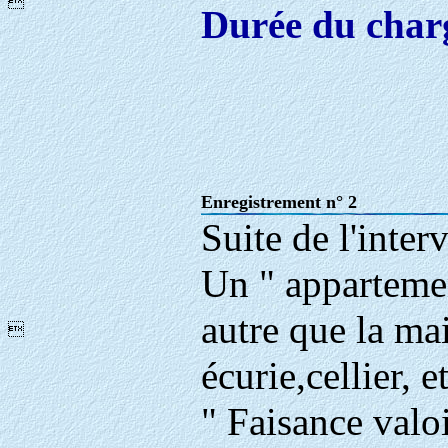

Durée du char
Enregistrement n° 2
Suite de l'inter
Un " appartemen
autre que la ma

écurie,cellier, e
" Faisance valo